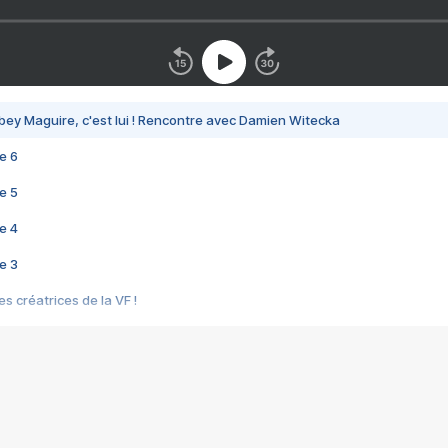
bey Maguire, c'est lui ! Rencontre avec Damien Witecka
e 6
e 5
e 4
e 3
s créatrices de la VF !
e 2
e 1
e Mektoub My Love arrive enfin ! Rencontre avec Shaïn Boumedine et Sal
i : après Toni en famille