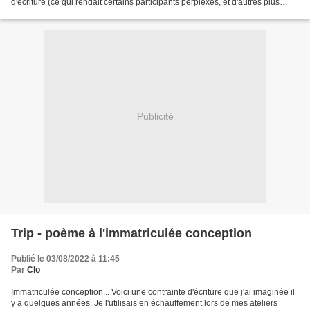
d'écriture (ce qui rendait certains participants perplexes, et d'autres plus
enthousiastes). J'ai...
Publicité
Trip - poème à l'immatriculée conception
Publié le 03/08/2022 à 11:45
Par
Clo
Immatriculée conception... Voici une contrainte d'écriture que j'ai imaginée il
y a quelques années. Je l'utilisais en échauffement lors de mes ateliers