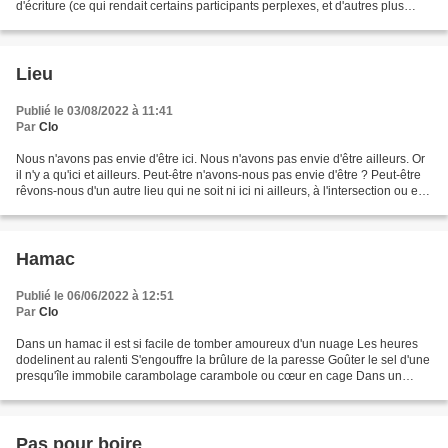
d'écriture (ce qui rendait certains participants perplexes, et d'autres plus
enthousiastes). J'ai...
Lieu
Publié le 03/08/2022 à 11:41
Par
Clo
Nous n'avons pas envie d'être ici. Nous n'avons pas envie d'être ailleurs. Or
il n'y a qu'ici et ailleurs. Peut-être n'avons-nous pas envie d'être ? Peut-être
rêvons-nous d'un autre lieu qui ne soit ni ici ni ailleurs, à l'intersection ou en
dehors ?...
Hamac
Publié le 06/06/2022 à 12:51
Par
Clo
Dans un hamac il est si facile de tomber amoureux d'un nuage Les heures
dodelinent au ralenti S'engouffre la brûlure de la paresse Goûter le sel d'une
presqu'île immobile carambolage carambole ou cœur en cage Dans un
hamac j'ai le sentiment ajouré, ajourné...
Pas pour boire